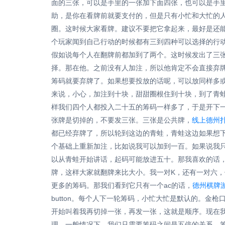
面的三张，可以是手里的一张加下面四张，也可以是手
助，是你在看牌前就要支付的，但是只有小忙和大忙的
圈。这时候大家看牌。建议不要把它拿起来，最好是还
个玩家闻到自己行动的时候都有三到四种可以选择的行
假如说每个人在翻牌前都加到了两个。这时候发出了三
择。那在他。之前没有人加注，所以他肯定不会直接弃
筹码就要弃牌了。如果想要投放的话呢，可以放同样多
来说，小心，加注到十块，甜甜圈根住到十块，到了青
样我们四个人都投入二十五的筹码一样多了，于是开下
张牌是切掉的，不要发三张。三张是公共牌，
线上德州
都已经弃牌了，所以轮到这边的青蛙，青蛙这边如果想
个基础上重新加注，比如说我可以加到一百。如果说我
以从青蛙开始讲话，起码可能放进五十。那我喜欢的话
牌，这样大家就翻牌来比大小。我一对K，还有一对六，
更多的筹码。那我们看到它只有一个ac的话，
德州棋牌
button。每个人下一轮筹码，小忙大忙是默认的。
开始叫着我再切掉一张，再发一张，这就是顺序。现在
理，一般情况下，我们只需要筹码之间是五倍的关系，