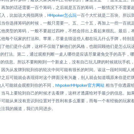
，再加的话还需要一百个筹码，之后就是五百的筹码，一般情况下不需要
买入，比如说大拇指两块，
HHpoker怎么玩
一百个大忙就是二百块。所以
以当你选择筹码的时候，一般只需要一。五、二十五，再加上一些一百就
其他类型的筹码，一般不要超过四种，不然会排出上看起来很乱。最后，
其他每个玩家的打法和。苹果，尽量去猜这些人都在玩儿什么手牌，特别
到了他们是什么牌，这样不仅能了解他们的风格，也能回顾他们是怎么玩
们的打法。第二，通过观察判断一桌人哪些是应该尽量避免交手的高手，
用的信息。所以不要刚刚到一个新桌上，没有自己玩儿牌的时候就玩手机
，因为从发牌到轮到你的轮次中间可能有很长的时间。诶这一段时间呢人
牌之后可能就会表现得对这个牌面没有兴趣，别人就会知道哦原来你是烂
其他人可能就会观察到你的不同，
hhpokerHHpoker官方网站
相当于你透露给
。当马上要轮到自己的时候才去看牌，这样才透露给对手最少的信息。如
手可能从来没有意识到位置对于胜利有多么重要，而每一个有经验的玩家
关注我的频道，我们共同进步。