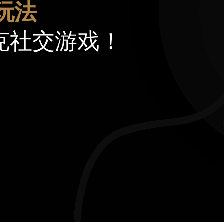
玩法
克社交游戏！