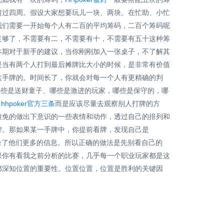
超过四周。假设大家想要玩儿一块、两块。在忙助、小忙
我们需要一开始每个人有二百的平均筹码，二百个筹码呢
足够了，不需要有二，不需要有十，不需要有五十这种筹
本期对于新手的建议，当你刚刚加入一张桌子，不了解其
是当有两个人打到最后摊牌比大小的时候，是非常有价值
这手牌的。时间长了，你就会对每一个人有更精确的判
哪些是送财童子、哪些是激进的玩家，哪些是保守的，哪
，
hhpoker官方三条
而是应该尽量去观察别人打牌的方
难免的做出下意识的一些表情和动作，透过自己的排列和
牌。那如果某一手牌中，你提前看牌，发现自己是
了他们更多的信息。所以正确的做法是先别看自己的
果你有看我之前分析的比赛，几乎每一个职业玩家都是这
都深知位置的重要性。位置位置，位置是胜利的关键因