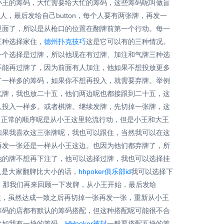
小王的筹码，大忙需要给大忙的筹码，这些筹码呢叫做盲
人，最后发给自己button，每个人要有两张牌，再发一
里面了，所以是从枪口的位置在翻牌前第一个行动。每一
三种选择家住，
德州扑克技巧
这是它可以有的三种情况。
一个选择是过牌，所以他现在有过牌、加注和气牌三种选
不能再过牌了，因为前面有人加注，他如果不想投放更多
了一样多的筹码，如果你不想再投入，就需要弃牌。举例
气牌，我也放二十五，他们两边呢也都接跟到二十五，这
人投入一样多。或者棋牌。继续发牌，先切掉一张牌，这
。正常的顺序呢是从小王这里轮流行动，但是小王和大王
如果我喜欢这三张牌呢，我也可以跟住，当然我可以在这
再发一张还是一样从小王这边。也因为他们都弃牌了，所
他的牌不想再下注了，他可以选择过牌，我也可以选择挂
只是大家翻牌比大小的话，
hhpoker
俱乐部id
我可以选择下
。那我们再来回顾一下发牌，从小王开始，最后发给
叫住，虽然达成一致之后再切掉一张再发一张，重新从小王
筹码的店都有默认的筹码搭配，但这种搭配呢可能很不合
比如我有一块的筹码，
HHpoker被封
一般要搭配五块的筹