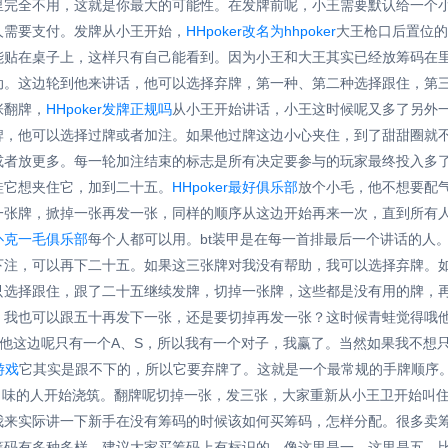
里完全不用，这就是你最大的可能性。在发牌前呢，小王需要默认给一个
人需要支付。发牌从小王开始，
HHpoker改名为hhpoker
大王枪口后置位的
能贴在桌子上，这样只有自己能看到。因为小王和大王其实已经放筹码在
动。这边轮到他来讲话，他可以选择弃牌，第一种、第二种选择跟住，第
张翻牌，
HHpoker发牌正规吗
从小王开始讲话，小王这时候呢又多了另外
牌，他可以选择过牌或者加注。如果他过牌这边小心夹住，到了甜甜圈就
或者放更多。每一轮加注结束的标志是所有决定要参与的玩家最终投入多
蛙它想夹住它，加到二十五。
HHpoker最好俱乐部
放个小毛，他不想要配
一张牌，掀掉一张再发一张，同样的顺序从这边开始再来一次，直到所有
扑克一毛俱乐部
每个人都可以用。bt装甲是在每一首排最后一个讲话的人
下注，可以再下二十五。如果这三张牌对我没有帮助，我可以选择弃牌。
只选择跟住，跟了二十五继续发牌，切掉一张牌，这些都是没有用的牌，
，我也可以跟五十再发下一张，还是要切掉再发一张？这时候青蛙觉得哦
他这边呢只有一个A、S，所以我有一个对子，我赢了。当然如果我不想
游戏
它其实是跟不下的，所以它要弃牌了。这就是一个最常规的手牌顺序
金枪口味的人开始浇筑。翻牌呢切掉一张，发三张，大家重新从小王卫开始
我来实际讲一下新手在没有筹码的时候该如何买筹码，怎样分配。很多卖
筹码有多种多样，建议大家买筹码上有标识的，像这里是一，这里是五。