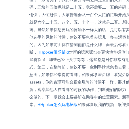
码，五块的五倍呢就是二十五，我还需要二十五的筹码
愉快，大忙赶快，大家普遍会从一百个大忙的忙助开始
就是六个二十五、八个、五、十个一，这就是二百。所
码。当然如果你想要玩的盲触不一样大的话，是可以有
他选手的风格的时候，建议不要急着去玩儿，多去观察
的。因为如果前面你在猜测他们是什么牌，而最后你看
断，
HHpoker俱乐部id
对新的玩家呢也会更快地掌握他
些喜欢bf，哪些已经上头了等等，这些都是对你非常有
式。第三，在翻牌前，建议不要一拿到手牌就急着去看
意图，如果你经常提前看牌，如果你拿着烂牌，看完烂
assets，你的表现可能会跟拿烂牌的时候不一样，那
牌，观察其他人在看牌的时候的动作，判断他们的牌力
么做的。下一期我会主要讲解在抛客中的位置因素。新
素。
HHpoker怎么玩电脑版
如果你喜欢我的视频，欢迎