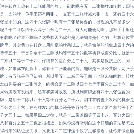
说在转盘上你有十二张能用的牌，一副牌呢有五十二张翻牌加转牌，四张
是一支的牌，你手里还有两张，一支五十二张牌减六张一支，还有四十六
张是未知的。这四十六张牌中呢有十二张是你要的，出现的几率是多少
呢？十二除以四十六等于百分之二十六。有人可能会问啊，那对手手里还
有牌呢？难道不算吗？这些牌因为你都是无法知道是什么的，都算到位置
牌里。其实我们在转盘上用能赢的牌乘以二，就是简单的想象成四十六约
等于五十。于是你拿十二去除以约等于五十的数字换算成百分比，就是十
二乘以二等于二十四，仔细算的是百分之二十六，其实是很接近的。同
理，如果你在翻牌上，你有十二张能赢的牌。翻牌是三张公共牌，两张手
牌，有五张是你已知的，所以用五十二减五等于四十七张未知的牌。转牌
发出你要的十二张牌之一的机会是十二除以四十七等于百分之二十六。如
果转牌没有发出来，还有和牌可以发，所以到河牌还有四十六张位置的
牌，是用十二除以四十六等于百分之二十六。刚才在转盘上发出的机会是
百分之二十六，在河牌发出的机会还是等百分之二十六？两个相加等于百
分之五十二。如果用四二定律，就是十二乘以四等于四十八。百分之四十
八和百分之五十二也是很接近。如果你没有听明白这个仔细的算法是怎么
得出来的话也没关系，只要用四二定律这个数字足够接近，让你来做正确