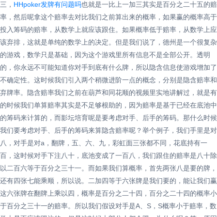
三，
HHpoker发牌有问题吗
也就是一比上一加三其实是百分之二十五的赔
率，然后呢拿这个赔率去对比我们之前算出来的概率，如果赢的概率高于
投入筹码的赔率，从数学上就应该跟住。如果概率低于赔率，从数学上应
该弃排，这就是单纯的数学上的决定。但是我们说了，德州是一个很复杂
的游戏，数学只是基础，因为这个游戏里所有信息不是全部公开。透明
的，你永远不可能知道你对手到底有什么牌，所以隐含信息使游戏增加了
不确定性。这时候我们引入两个稍微进阶一点的概念，分别是隐含赔率和
弃牌率。隐含赔率我们之前在葫芦和同花顺的视频里实地讲解过，就是有
的时候我们单算赔率其实是不足够根助的，因为赔率是基于已经在底池中
的筹码来计算的，而影坛培育呢是要考虑对手、后手的筹码。那什么时候
我们要考虑对手、后手的筹码来算隐含赔率呢？举个例子，我们手里是对
八，对手是对a，翻牌，五、六、九，彩虹面三张都不同，花底持有一
百，这时候对手下注八十，底池变成了一百八，我们跟住的赔率是八十除
以二百六等于百分之三十一。而如果我们算概率，首先两张八是要的牌，
还有四张七能乘顺，所以说。二加四等于六张牌是我们要的，能让我们赢
这六张牌在翻牌上乘以四，概率是百分之二十四，百分之二十四的概率小
于百分之三十一的赔率。所以我们假设对手是A、S，S概率小于赔率，数